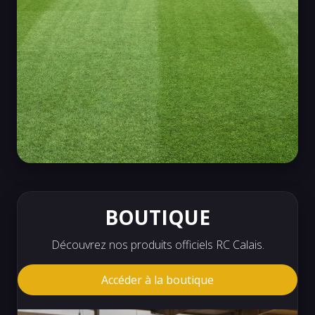
ARRAS FA VS RC CALAIS
Coupe des Hauts de France Finale
0 – 1 Victoire
BOUTIQUE
FIN DU CHAMPIONNAT R1
Découvrez nos produits officiels RC Calais.
RC Calais termine sur la troisième marche
du podium de Régional 1 avec 40 points et
Accéder à la boutique
11 victoires.